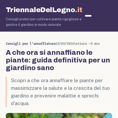
TriennaleDelLegno
.it
Consigli pratici per coltivare piante rigogliose e
Cura delle
gestire il giardino in modo naturale
Consigli per l'annaffiatura
15/05/2026
lettura ~5 min
A che ora si annaffiano le
piante: guida definitiva per un
giardino sano
Scopri a che ora annaffiare le piante per
massimizzare la salute e la crescita del tuo
giardino e prevenire malattie e sprechi
d'acqua.